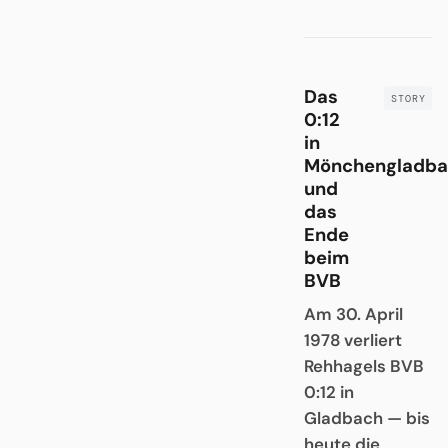
Das
0:12
in
Mönchengladba
und
das
Ende
beim
BVB
Am 30. April
1978 verliert
Rehhagels BVB
0:12 in
Gladbach — bis
heute die