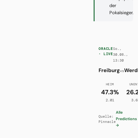
der
Pokalsieger.
So.,
ORACLE
· LIVE
30.08.,
13:30
Freiburg
Werd
vs
HEIM
UNEN
47.3%
26.
2.01
3.6
Alle
Quelle:
Predictions
Pinnacle
→