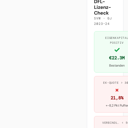
DFL-
Lizenz-
Check
SVW · GJ
2023-24
EIGENKAPITA
POSITIV
✓
€22.3M
Bestanden
EK-QUOTE > 3
×
21,8%
+-8,2 Pkt Puffe
VERBINDL. < 5