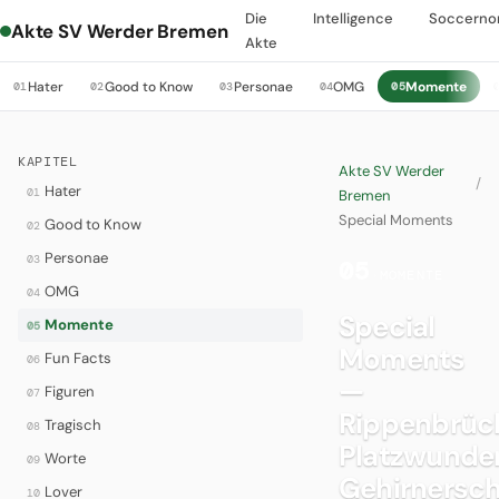
Die
Intelligence
Soccerno
Akte SV Werder Bremen
Akte
Hater
Good to Know
Personae
OMG
Momente
01
02
03
04
05
KAPITEL
Akte SV Werder
/
Hater
01
Bremen
Special Moments
Good to Know
02
Personae
03
05
·
MOMENTE
OMG
04
Special
Momente
05
Moments
Fun Facts
06
—
Figuren
07
Rippenbrüc
Tragisch
08
Platzwunde
Worte
09
Gehirnersch
Lover
10