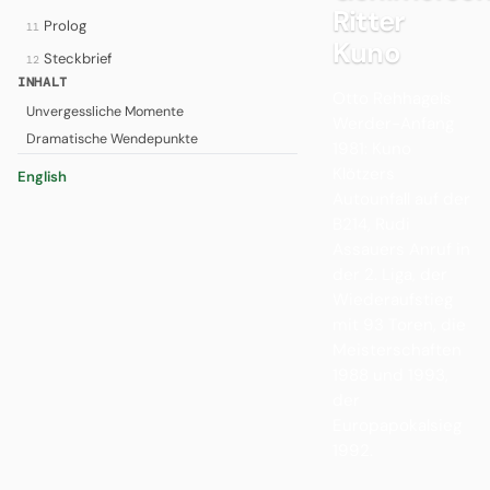
Ritter
Prolog
11
Kuno
Steckbrief
12
INHALT
Otto Rehhagels
Unvergessliche Momente
Werder-Anfang
Dramatische Wendepunkte
1981: Kuno
Klötzers
English
Autounfall auf der
B214, Rudi
Assauers Anruf in
der 2. Liga, der
Wiederaufstieg
mit 93 Toren, die
Meisterschaften
1988 und 1993,
der
Europapokalsieg
1992.