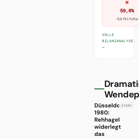
×
59,6%
-9,6 Pkt Puffer
VOLLE
BILANZANALYSE
→
Dramati
Wendep
Düsseldorf
1980:
Rehhagel
widerlegt
das